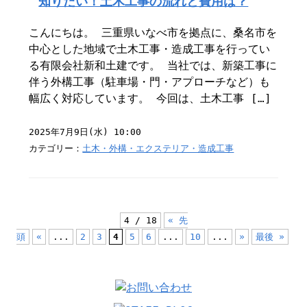
知りたい！土木工事の流れと費用は？
こんにちは。 三重県いなべ市を拠点に、桑名市を
中心とした地域で土木工事・造成工事を行ってい
る有限会社新和土建です。 当社では、新築工事に
伴う外構工事（駐車場・門・アプローチなど）も
幅広く対応しています。 今回は、土木工事 […]
2025年7月9日(水) 10:00
カテゴリー：
土木・外構・エクステリア・造成工事
4 / 18
« 先
頭
«
...
2
3
4
5
6
...
10
...
»
最後 »