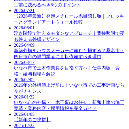
工前に決めるべき5つのポイント
2026/07/21
【2026年最新】発泡スチロール系目隠し塀｜ブロッキ
ーとグランドアートウォール比較
2026/06/01
浮き階段で叶えるモダンなアプローチ｜間接照明で夜
も映える外構デザイン
2026/04/09
新築外構をハウスメーカーに頼むと損する？桑名市・
四日市市の専門業者に直接依頼すべき理由
2026/03/17
いなべ市で土木作業員を目指す方へ｜仕事内容・資
格・給与相場を解説
2026/02/02
2026年の外構値上げ前に！いなべ市での工事計画なら
今がチャンス
2026/01/22
いなべ市の外構・土木工事はお任せ：新和土建の施工
実績・業務内容・採用情報を完全ガイド
2026/01/05
【新年のご挨拶】
2025/12/22