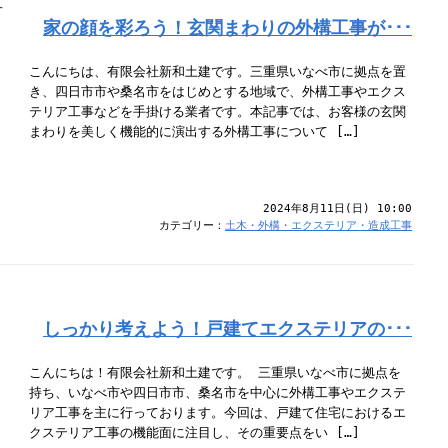
家の顔を彩ろう！玄関まわりの外構工事が･･･
こんにちは、有限会社新和土建です。三重県いなべ市に拠点を置
き、四日市市や桑名市をはじめとする地域で、外構工事やエクス
テリア工事などを手掛ける業者です。本記事では、お客様の玄関
まわりを美しく機能的に演出する外構工事について […]
2024年8月11日(日) 10:00
カテゴリー：
土木・外構・エクステリア・造成工事
しっかり考えよう！戸建てエクステリアの･･･
こんにちは！有限会社新和土建です。 三重県いなべ市に拠点を
持ち、いなべ市や四日市市、桑名市を中心に外構工事やエクステ
リア工事を主に行っております。今回は、戸建て住宅におけるエ
クステリア工事の機能面に注目し、その重要点をい […]