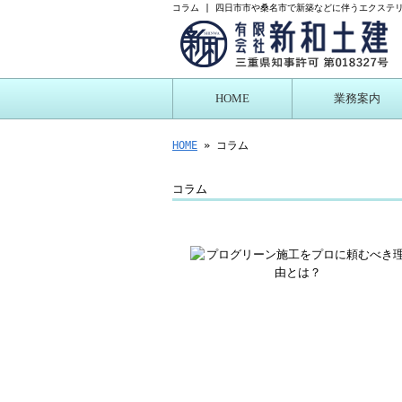
コラム | 四日市市や桑名市で新築などに伴うエクステ
HOME
業務案内
プログリーン施工に
HOME
» コラム
コラム