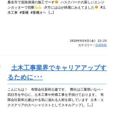
桑名市で道路側溝の施工でーす
ハスクバーナの新しいエンジ
ンカッターで切断
夕方には山が綺麗にみえてました
#土
木工事 #重機 #重機オヘ […]
2020年9月4日(金) 22:23
カテゴリー：
現場情報
土木工事業界でキャリアアップす
るために･･･
こんにちは！ 有限会社新和土建です。 弊社は三重県いなべ・
四日市を中心に、土木工事や外構工事を手掛けております。 有
限会社新和土建はやる気に溢れる人材を探しています 土木・エ
クステリアのスペシャリストとしてスキルアップし […]