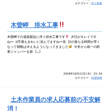
カテゴリー：
求人募集
木曽岬 排水工事
木曽岬での道路新設に伴う排水工事です
夕日がキレイです
ね〜 U字溝もきれいに並んでますね〜笑 日の落ちる時間が早く
なって朝晩は冷えるようになってきました
今冬から統一の防
寒ジャンバーを新 […]
2020年10月21日(水) 23:34
カテゴリー：
現場情報
土木作業員の求人応募前の不安解
消！