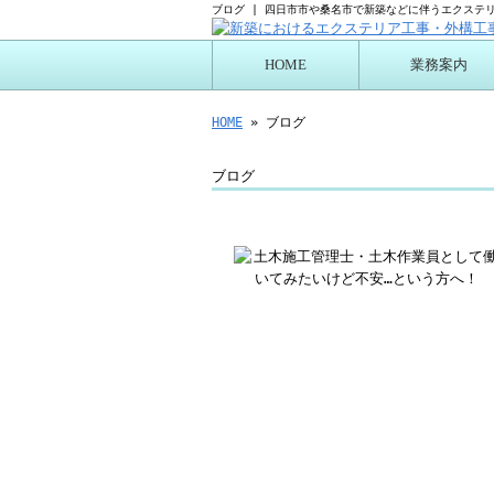
ブログ | 四日市市や桑名市で新築などに伴うエクステ
HOME
業務案内
プログリーン施工に
HOME
» ブログ
ブログ