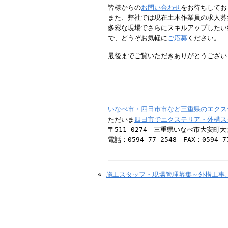
皆様からの
お問い合わせ
をお待ちしてお
また、弊社では現在土木作業員の求人募
多彩な現場でさらにスキルアップしたい
で、どうぞお気軽に
ご応募
ください。
最後までご覧いただきありがとうござい
いなべ市・四日市市など三重県のエクス
ただいま
四日市でエクステリア・外構ス
〒511-0274 三重県いなべ市大安町大井
電話：0594-77-2548 FAX：0594-7
«
施工スタッフ・現場管理募集～外構工事