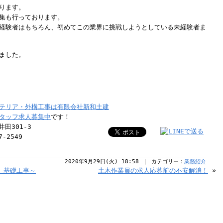
ります。
集も行っております。
経験者はもちろん、初めてこの業界に挑戦しようとしている未経験者ま
ました。
テリア・外構工事は有限会社新和土建
タッフ求人募集中
です！
田301-3
7-2549
2020年9月29日(火) 18:58 ｜ カテゴリー：
業務紹介
、基礎工事～
土木作業員の求人応募前の不安解消！
»