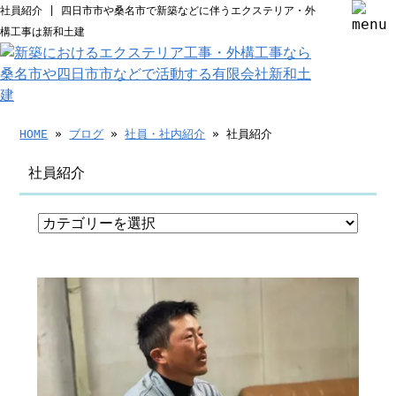
社員紹介 | 四日市市や桑名市で新築などに伴うエクステリア・外
構工事は新和土建
HOME
»
ブログ
»
社員・社内紹介
» 社員紹介
社員紹介