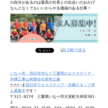
の自分があるのは最高の社長との出会いのおかげ
なんとなくでもいいからやる価値のある仕事！
いなべ市・四日市市など三重県のエクステリア・
外構工事は有限会社新和土建
ただいま
四日市でエクステリア・外構スタッフ求
人募集中
です！
〒511-0274 三重県いなべ市大安町大井田301-
3