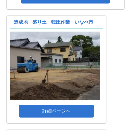
造成地 盛り土 転圧作業 いなべ市
詳細ページへ