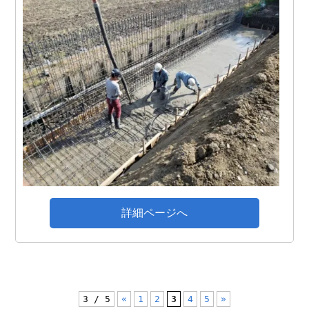
詳細ページへ
3 / 5
«
1
2
3
4
5
»