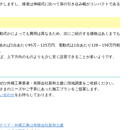
チしますし、後者は伸縮式に比べて扉の引き込み幅がコンパクトである
動式かによっても費用は異なるため、次にご紹介する価格はあくまでも
れば1台あたり95万～125万円、電動式は1台あたり120～150万円程
。
ば、上下方向のものよりも少し安く設置できることが多いようです。
ぜひ外構工事業者・有限会社新和土建に現地調査をご依頼ください。
さまのニーズやご予算にあった施工プランをご提案します。
い合わせ
をお待ちしております。
テリア・外構工事は有限会社新和土建