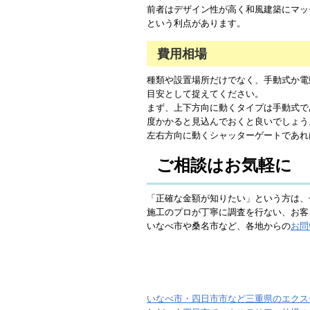
前者はデザイン性が高く和風建築にマッ
という利点があります。
費用相場
種類や設置場所だけでなく、手動式か電
目安として捉えてください。
まず、上下方向に動くタイプは手動式であ
度かかると見込んでおくと良いでしょう
左右方向に動くシャッターゲートであれ
ご相談はお気軽に
「正確な金額が知りたい」という方は、
施工のプロが丁寧に調査を行ない、お客
いなべ市や桑名市など、各地からの
お問
いなべ市・四日市市など三重県のエクス