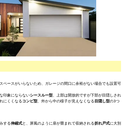
スペースがいらないため、ガレージの間口に余裕がない場合でも設置可
な印象にならない
シースルー型
、上部は開放的ですが下部が目隠しされ
れにくくなる
コンビ型
、外から中の様子が見えなくなる
目隠し型
の3つ
みする
伸縮式
と、屏風のように扉が畳まれて収納される
折れ戸式
に大別