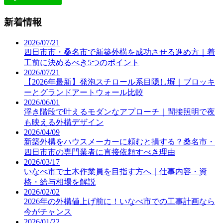
新着情報
2026/07/21
四日市市・桑名市で新築外構を成功させる進め方｜着
工前に決めるべき5つのポイント
2026/07/21
【2026年最新】発泡スチロール系目隠し塀｜ブロッキ
ーとグランドアートウォール比較
2026/06/01
浮き階段で叶えるモダンなアプローチ｜間接照明で夜
も映える外構デザイン
2026/04/09
新築外構をハウスメーカーに頼むと損する？桑名市・
四日市市の専門業者に直接依頼すべき理由
2026/03/17
いなべ市で土木作業員を目指す方へ｜仕事内容・資
格・給与相場を解説
2026/02/02
2026年の外構値上げ前に！いなべ市での工事計画なら
今がチャンス
2026/01/22