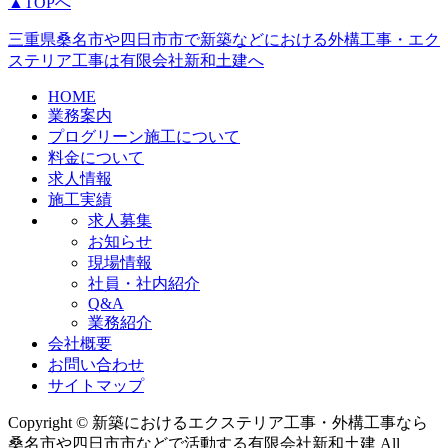
▲TOPへ
三重県桑名市や四日市市で新築などにおける外構工事・エク
ステリア工事は有限会社新和土建へ
HOME
業務案内
プログリーン施工について
料金について
求人情報
施工実績
求人募集
お知らせ
現場情報
社員・社内紹介
Q&A
業務紹介
会社概要
お問い合わせ
サイトマップ
Copyright © 新築におけるエクステリア工事・外構工事なら
桑名市や四日市市などで活動する有限会社新和土建 All